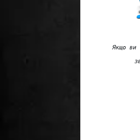
Якщо ви 
з