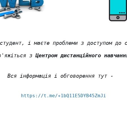
студент, і маєте проблеми з доступом до 
в'яжіться з 
Центром дистанційного навчанн
Вся інформація і обговорення тут -  
https://t.me/+1bQ11E5DYB45ZmJi