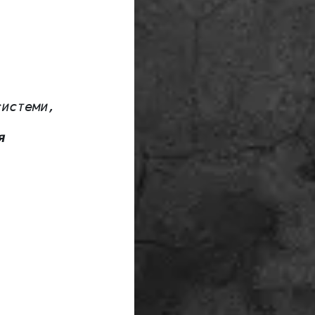
системи, 
я