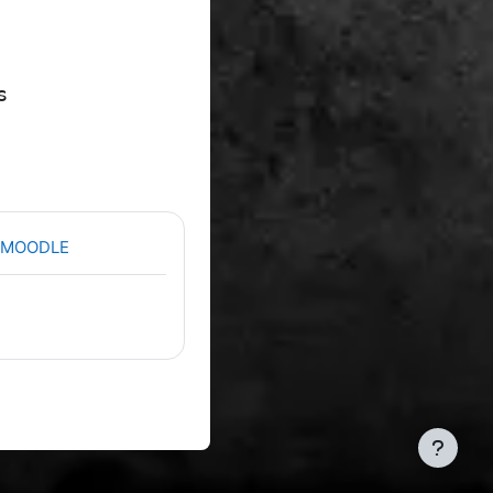
s
URL (веб-посилання)
 MOODLE