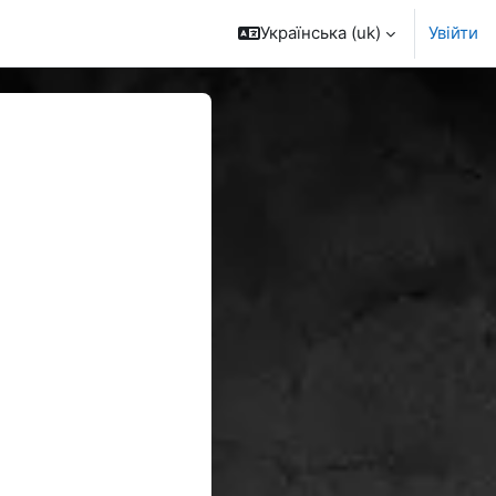
Українська ‎(uk)‎
Увійти